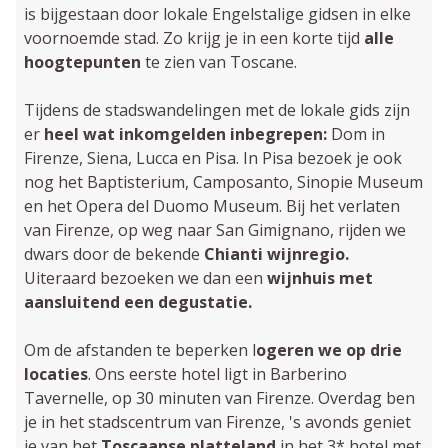
is bijgestaan door lokale Engelstalige gidsen in elke
voornoemde stad. Zo krijg je in een korte tijd
alle
hoogtepunten
te zien van Toscane.
Tijdens de stadswandelingen met de lokale gids zijn
er
heel wat inkomgelden inbegrepen:
Dom in
Firenze, Siena, Lucca en Pisa. In Pisa bezoek je ook
nog het Baptisterium, Camposanto, Sinopie Museum
en het Opera del Duomo Museum. Bij het verlaten
van Firenze, op weg naar San Gimignano, rijden we
dwars door de bekende
Chianti wijnregio.
Uiteraard bezoeken we dan een
wijnhuis met
aansluitend een degustatie.
Om de afstanden te beperken l
ogeren we op drie
locaties
. Ons eerste hotel ligt in Barberino
Tavernelle, op 30 minuten van Firenze. Overdag ben
je in het stadscentrum van Firenze, 's avonds geniet
je van het
Toscaanse platteland
in het 3* hotel met