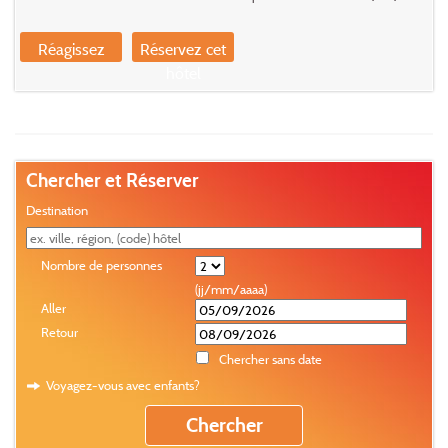
Réagissez
Réservez cet
hôtel
Chercher et Réserver
Destination
Nombre de personnes
(jj/mm/aaaa)
Aller
Retour
Chercher sans date
Voyagez-vous avec enfants?