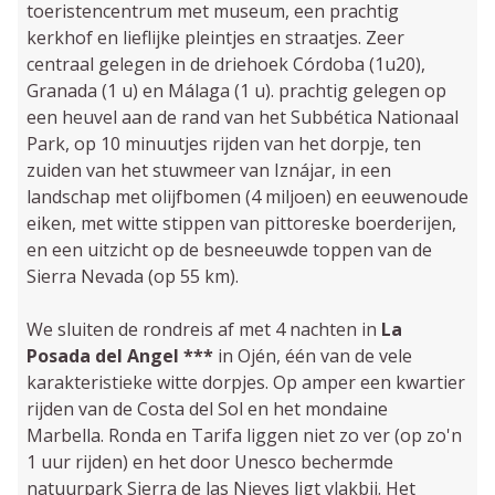
toeristen­centrum met museum, een prachtig
kerkhof en lieflijke pleintjes en straatjes. Zeer
centraal ge­legen in de driehoek Córdoba (1u20),
Granada (1 u) en Málaga (1 u). prachtig gelegen op
een heuvel aan de rand van het Subbética Natio­naal
Park, op 10 minuutjes rijden van het dorpje, ten
zuiden van het stuw­meer van Iznájar, in een
landschap met olijf­bomen (4 miljoen) en eeuwenoude
eiken, met witte stippen van pittoreske boerderijen,
en een uitzicht op de besneeuwde toppen van de
Sierra Nevada (op 55 km).
We sluiten de rondreis af met 4 nachten in
La
Posada del Angel ***
in Ojén, één van de vele
karakteristieke witte dorpjes. Op amper een kwartier
rijden van de Costa del Sol en het mondaine
Marbella. Ronda en Tarifa liggen niet zo ver (op zo'n
1 uur rijden) en het door Unesco bechermde
natuurpark Sierra de las Nieves ligt vlakbij. Het