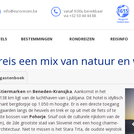
reis een mix van natuur en 
 gastenboek
Stiermarken
en
Beneden-Kransjka
. Aankomst in het
38 km ligt van de luchthaven van Ljubljana. Dit hotel is idyllisch
mant bergdorpje op 1.050 m hoogte. Er is een directe toegang
aarden langs de heuvels en trek er op uit met de fiets of te
ekte bossen van
Pohorje
. Snuif ook de culturele rijkdom van de
m), de 2de grootste stad van Slovenië met een hoog charme-
chitectuur. Niet te missen is het Stara Trta, de oudste wijnstok