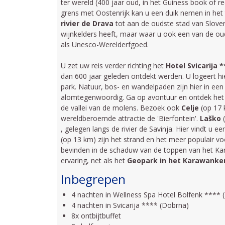
ter wereld (400 jaar oud, in het Guiness book of re
grens met Oostenrijk kan u een duik nemen in het
rivier de Drava
tot aan de oudste stad van Slove
wijnkelders heeft, maar waar u ook een van de oud
als Unesco-Werelderfgoed.
U zet uw reis verder richting het
Hotel Svicarija 
dan 600 jaar geleden ontdekt werden. U logeert hi
park. Natuur, bos- en wandelpaden zijn hier in e
alomtegenwoordig. Ga op avontuur en ontdek het 
de vallei van de molens. Bezoek ook
Celje
(op 17 
wereldberoemde attractie de 'Bierfontein'.
Laško
(
, gelegen langs de rivier de Savinja. Hier vindt u 
(op 13 km) zijn het strand en het meer populair v
bevinden in de schaduw van de toppen van het K
ervaring, net als het
Geopark in het Karawanke
Inbegrepen
4 nachten in Wellness Spa Hotel Bolfenk **** 
4 nachten in Svicarija **** (Dobrna)
8x ontbijtbuffet