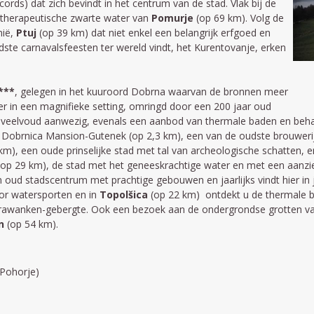
cords) dat zich bevindt in het centrum van de stad. Vlak bij de
 therapeutische zwarte water van
Pomurje
(op 69 km). Volg de
nië,
Ptuj
(op 39 km) dat niet enkel een belangrijk erfgoed en
ste carnavalsfeesten ter wereld vindt, het Kurentovanje, erken
****
, gelegen in het kuuroord Dobrna waarvan de bronnen meer
er in een magnifieke setting, omringd door een 200 jaar oud
en veelvoud aanwezig, evenals een aanbod van thermale baden en beha
Dobrnica Mansion-Gutenek (op 2,3 km), een van de oudste brouwerij
km), een oude prinselijke stad met tal van archeologische schatten, 
op 29 km), de stad met het geneeskrachtige water en met een aanzien
een oud stadscentrum met prachtige gebouwen en jaarlijks vindt hier in j
oor watersporten en in
Topolšica
(op 22 km) ontdekt u de thermale b
arawanken-gebergte. Ook een bezoek aan de ondergrondse grotten v
n
(op 54 km).
(Pohorje)