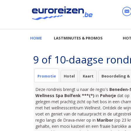
9 of 10-daagse rond
Promotie
Hotel
Kaart
Beoordeling &
Deze rondreis brengt u naar de regio's
Beneden-
Wellness Spa Bolfenk ***(*)
in
Pohorje
dat op 1
gelegen met prachtig zicht op het bos in een char
met het wellnesscentrum Wellnest. Ontdek de wijng
voet en geniet van de natuurpracht in de uitgestr
regio langs de Drava-rivier op in
Maribor
(op 23 k
gehalte, een mooi kasteel en een fraaie barokke ar