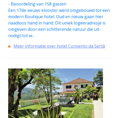
- Beoordeling van 158 gasten
Een 17de-eeuws klooster werd omgebouwd tot een
modern Boutique hotel. Oud en nieuw gaan hier
naadloos hand in hand. Dit uniek logeeradresje is
omgeven door een schitterende natuur die uit­
nodigt tot w...
Meer informatie over hotel Convento da Sertã