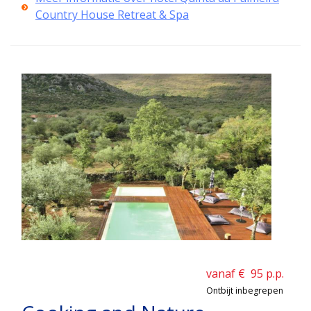
Country House Retreat & Spa
vanaf €
95
p.p.
Ontbijt inbegrepen