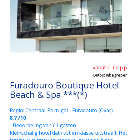
vanaf €
60
p.p.
Ontbijt inbegrepen
Furadouro Boutique Hotel
Beach & Spa ***(*)
Regio: Centraal-Portugal - Furadouro (Ovar)
8,7 /10
- Beoordeling van 61 gasten
Klein­schalig hotel dat rust en klasse uitstraalt. Het