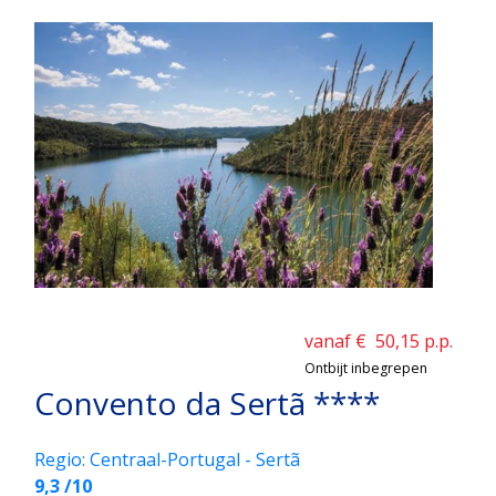
vanaf €
50,15
p.p.
Ontbijt inbegrepen
Convento da Sertã ****
Regio: Centraal-Portugal - Sertã
9,3 /10