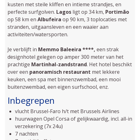
kusten met steile kliffen en intieme strandjes, en
perfecte surfgolven.
Lagos
ligt op 34 km,
Portimão
op 58 km en
Albufeira
op 90 km, 3 toplocaties met
stranden, uitgaansleven en een waaier aan
activiteiten/watersporten.
Je verblijft in
Memmo Baleeira ****,
een strak
designhotel gelegen op amper 300 meter van het
prachtige
Martinhal-zandstrand
. Het hotel beschikt
over een
panoramisch restaurant
met lekkere
keuken, een spa met binnenzwembad, een mooi
buitenzwembad, een eigen surfschool, enz.
Inbegrepen
vlucht Brussel-Faro h/t met Brussels Airlines
huurwagen Opel Corsa of gelijkwaardig, incl. all-in
verzekering (7x 24u)
7 nachten