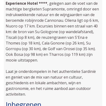
Experience Hotel ****
, gelegen aan de voet van de
mach­tige bergketen Supra­monte, omringd door een
indrukwekkende natuur en de wijn­gaarden van de
beroemde robijnrode Cannonau. Oliena ligt op 6 km,
Nuoro op 17 km. Excursies binnen een straal van 40
km: de bron van Su Gologone (op wandelafstand),
Tiscali (op 8 km), de reuzengraven van S'Ena e
Thomes (op 18 km), Cala Gonone (op 26 km), Su
Gorropu (op 30 km), de Golf van Orosei (op 35 km).
Ook Bosa (op 98 km) en Tharros (op 119 km) zijn
mooie uitstappen.
Laat je onderdompelen in het authentieke Sardinië
en geniet van de mix van natuur en cultuur,
geschiedenis en lokale ambachten, wijn en
gastronomie, en het ruime aanbod aan outdoor
activiteiten.
Inbegrepen