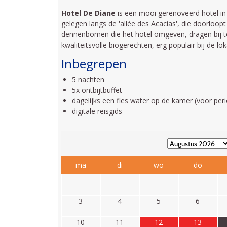
Hotel De Diane
is een mooi gerenoveerd hotel in e
gelegen langs de 'allée des Acacias', die doorloopt
dennenbomen die het hotel omgeven, dragen bij t
kwaliteitsvolle biogerechten, erg populair bij de lok
Inbegrepen
5 nachten
5x ontbijtbuffet
dagelijks een fles water op de kamer (voor pe
digitale reisgids
ma
di
wo
do
3
4
5
6
10
11
12
13