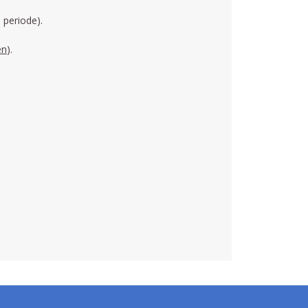
 periode).
en
).