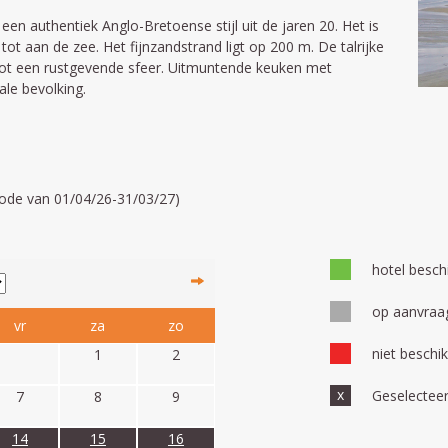
en authentiek Anglo-Bretoense stijl uit de jaren 20. Het is
 tot aan de zee. Het fijnzandstrand ligt op 200 m. De talrijke
ot een rustgevende sfeer. Uitmuntende keuken met
ale bevolking.
riode van 01/04/26-31/03/27)
hotel besch
op aanvra
vr
za
zo
niet beschi
1
2
x
Geselecteerd
7
8
9
14
15
16