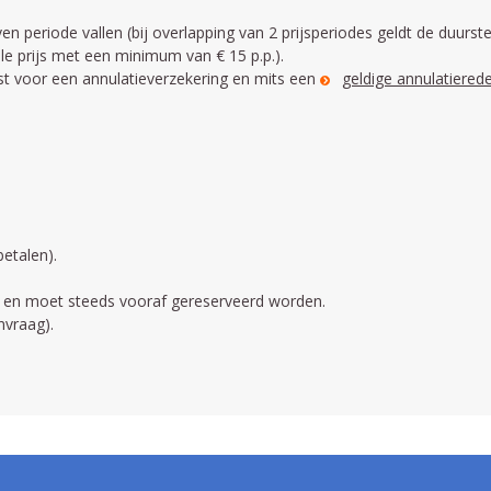
n periode vallen (bij overlapping van 2 prijsperiodes geldt de duurste
ale prijs met een minimum van € 15 p.p.).
iest voor een annulatieverzekering en mits een
geldige annulatiered
betalen).
 en moet steeds vooraf gereserveerd worden.
nvraag).