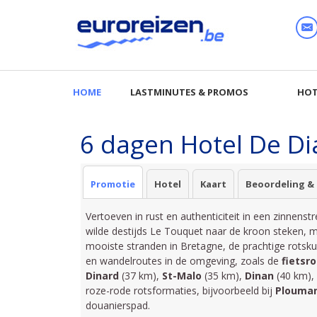
6 dagen Hotel De Di
Promotie
Hotel
Kaart
Beoordeling &
Vertoeven in rust en authenticiteit in een zinnenst
wilde destijds Le Touquet naar de kroon steken, m
mooiste stranden in Bretagne, de prachtige rotsk
en wandelroutes in de omgeving, zoals de
fietsr
Dinard
(37 km),
St-Malo
(35 km),
Dinan
(40 km),
roze-rode rotsformaties, bijvoorbeeld bij
Plouman
douanierspad.