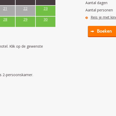
Aantal dagen
21
22
23
Aantal personen
Reis je met ki
28
29
30
Boeken
hotel. Klik op de gewenste
ins 2-persoonskamer.