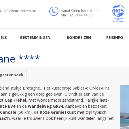
ane ****
 gastenboek
relend stukje Bretagne... Het kustdorpje Sables-d'Or-les-Pins
aar is gelukkig een dorp gebleven. U vindt er een van de
ust
Cap Fréhel
, met wondermooi zandstrand. Talrijke fiets-
oute EV4
en de
wandelweg GR34
. Aanbevolen bezoeken:
Cancale
(50 km), de
Roze Granietkust
met zijn typisch
ac'h
, waar je trouwens ook heerlijk kunt wandelen langs het