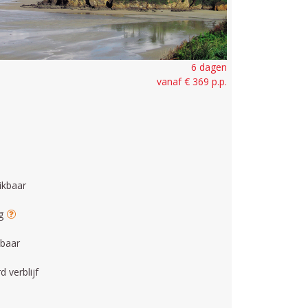
6 dagen
vanaf € 369 p.p.
ikbaar
ag
kbaar
 verblijf