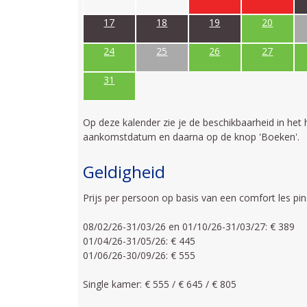
17
18
19
20
24
25
26
27
31
Op deze kalender zie je de beschikbaarheid in het 
aankomstdatum en daarna op de knop 'Boeken'.
Geldigheid
Prijs per persoon op basis van een comfort les p
08/02/26-31/03/26 en 01/10/26-31/03/27: € 389
01/04/26-31/05/26: € 445
01/06/26-30/09/26: € 555
Single kamer: € 555 / € 645 / € 805